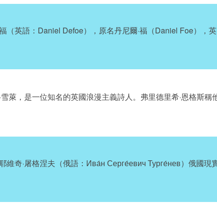
福（英語：Daniel Defoe），原名丹尼爾·福（Daniel Fo
希·雪萊，是一位知名的英國浪漫主義詩人。弗里德里希·恩格斯稱
耶維奇·屠格涅夫（俄語：Ива́н Серге́евич Турге́нев