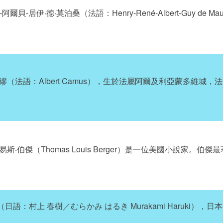
阿爾貝-居伊·德·莫泊桑（法語：Henry-René-Albert-Guy de Ma
繆（法語：Albert Camus），生於法屬阿爾及利亞蒙多維城
易斯‧伯傑（Thomas Louis Berger）是一位美國小說家。
日語：村上 春樹／むらかみ はるき Murakami Haruki