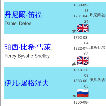
1660-09-
13
丹尼爾·笛福
丹尼爾·笛
1731-04-
24
Daniel Defoe
gb
1792-08-
04
珀西·比希·雪萊
珀西·比
1822-07-
08
Percy Bysshe Shelley
gb
1818-11-
09
伊凡·謝吉
伊凡·屠格涅夫
1883-09-
03
ru
1850-08-