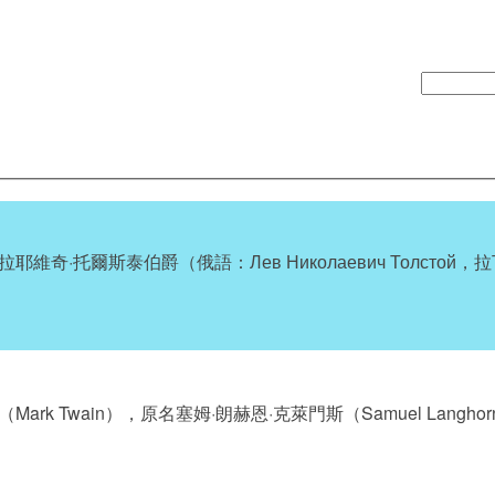
耶維奇·托爾斯泰伯爵（俄語：Лев Николаевич Толстой，拉丁化
Mark Twain），原名塞姆·朗赫恩·克萊門斯（Samuel Langhor