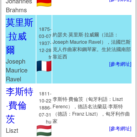
Johannes
Brahms
莫里斯
1875-
·拉威
約瑟夫·莫里斯·拉威爾（法語：
03-07
Joseph Maurice Ravel），法國巴斯
1937-
爾
克人作曲家和鋼琴家。生於法國南部
12-28
靠近西
fr
Joseph
[參考網址]
Maurice
Ravel
李斯特
1811-
李斯特·費倫茨（匈牙利語：Liszt
10-22
·費倫
Ferenc），德語名法蘭茲·李斯特
1886-
（德語：Franz Liszt），匈牙利作曲
07-31
茨
家
hu
[參考網址]
Liszt