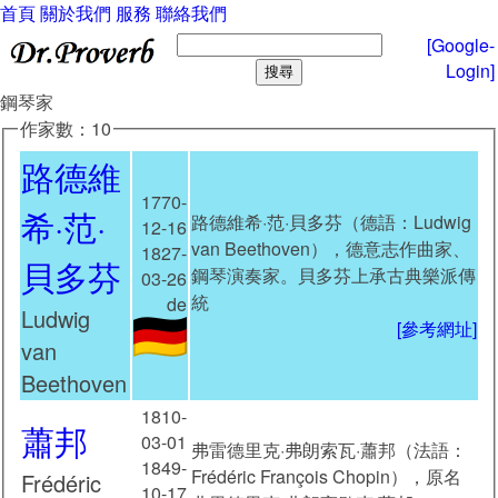
首頁
關於我們
服務
聯絡我們
[Google-
Login]
鋼琴家
作家數：10
路德維
1770-
希·范·
路德維希·范·貝多芬（德語：Ludwig
12-16
van Beethoven），德意志作曲家、
1827-
貝多芬
鋼琴演奏家。貝多芬上承古典樂派傳
03-26
統
de
Ludwig
[參考網址]
van
Beethoven
1810-
蕭邦
03-01
弗雷德里克·弗朗索瓦·蕭邦（法語：
1849-
Frédéric François Chopin），原名
Frédéric
10-17