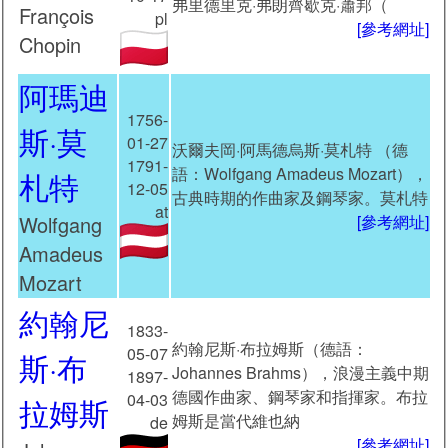
弗里德里克·弗朗齊歇克·蕭邦（
François
pl
[參考網址]
Chopin
阿瑪迪
1756-
斯·莫
01-27
沃爾夫岡·阿馬德烏斯·莫札特 （德
1791-
語：Wolfgang Amadeus Mozart），
札特
12-05
古典時期的作曲家及鋼琴家。莫札特
at
Wolfgang
[參考網址]
Amadeus
Mozart
約翰尼
1833-
約翰尼斯·布拉姆斯（德語：
05-07
斯·布
Johannes Brahms），浪漫主義中期
1897-
德國作曲家、鋼琴家和指揮家。布拉
04-03
拉姆斯
姆斯是當代維也納
de
[參考網址]