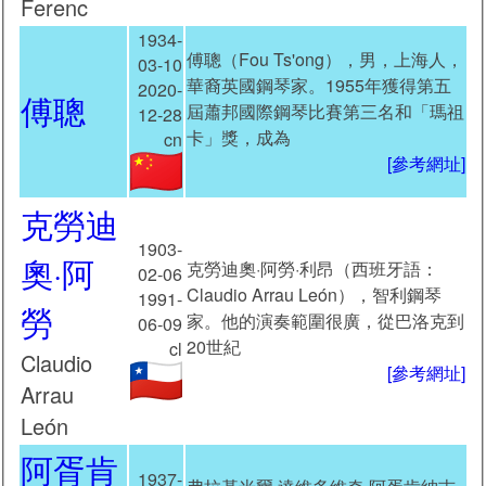
Ferenc
1934-
傅聰（Fou Ts'ong），男，上海人，
03-10
華裔英國鋼琴家。1955年獲得第五
2020-
傅聰
屆蕭邦國際鋼琴比賽第三名和「瑪祖
12-28
卡」獎，成為
cn
[參考網址]
克勞迪
1903-
奧·阿
克勞迪奧·阿勞·利昂（西班牙語：
02-06
Claudio Arrau León），智利鋼琴
1991-
勞
家。他的演奏範圍很廣，從巴洛克到
06-09
20世紀
cl
Claudio
[參考網址]
Arrau
León
阿胥肯
1937-