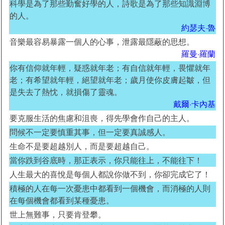
科學是為了那些勤奮好學的人，詩歌是為了那些知識淵博
的人。
約瑟夫·魯
音樂最容易暴露一個人的心事，泄露最隱蔽的思想。
羅曼·羅蘭
你有信仰就年輕，疑惑就年老；有自信就年輕，畏懼就年
老；有希望就年輕，絕望就年老；歲月使你皮膚起皺，但
是失去了熱忱，就損傷了靈魂。
戴爾·卡內基
要克服生活的焦慮和沮喪，得先學會作自己的主人。
問候不一定要慎重其事，但一定要真誠感人。
生命不是要超越別人，而是要超越自己。
當你跌到谷底時，那正表示，你只能往上，不能往下！
人生最大的喜悅是每個人都說你做不到，你卻完成它了！
積極的人在每一次憂患中都看到一個機會，而消極的人則
在每個機會都看到某種憂患。
世上無難事，只要肯登攀。