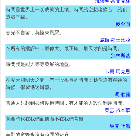
班傑明·富蘭克林
時間是世界上一切成就的土壤。時間給空想者痛苦，給創
造者幸福。
麥金西
春光不自留，莫怪東風惡。
威廉·莎士比亞
在所有的批評中，最偉大、最正確、最天才的是時間。
別林斯基
時間就是能力等等發展的地盤。
卡爾·馬克思
在今天和明天之間，有一段很長的時間；趁你還有精神的
時候，學習迅速辦事。
馮·歌德
普通人只想到如何度過時間，有才能的人設法利用時間。
亞瑟·叔本華
黃金時代在我們面前而不在我們背後。
馬克·吐溫
辛勤的蜜蜂永沒有時間的悲哀。