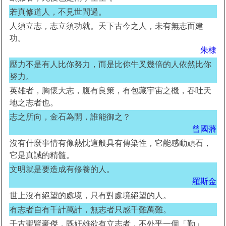
若真修道人，不見世間過。
人須立志，志立須功就。天下古今之人，未有無志而建
功。
朱棣
壓力不是有人比你努力，而是比你牛叉幾倍的人依然比你
努力。
英雄者，胸懷大志，腹有良策，有包藏宇宙之機，吞吐天
地之志者也。
志之所向，金石為開，誰能御之？
曾國藩
沒有什麼事情有像熱忱這般具有傳染性，它能感動頑石，
它是真誠的精髓。
文明就是要造成有修養的人。
羅斯金
世上沒有絕望的處境，只有對處境絕望的人。
有志者自有千計萬計，無志者只感千難萬難。
千古聖賢豪傑，既奸雄欲有立志者，不外乎一個「勤」