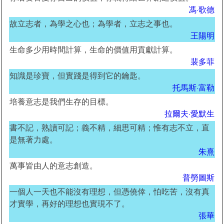
馮·歌德
故立志者，為學之心也；為學者，立志之事也。
王陽明
生命多少用時間計算，生命的價值用貢獻計算。
裴多菲
知識是珍寶，但實踐是得到它的鑰匙。
托馬斯·富勒
培養意志是我們生存的目標。
拉爾夫·愛默生
書不記，熟讀可記；義不精，細思可精；惟有志不立，直
是無著力處。
朱熹
萬事皆由人的意志創造。
普勞圖斯
一個人一天也不能沒有理想，但憑僥倖，怕吃苦，沒有真
才實學，再好的理想也實現不了。
張華