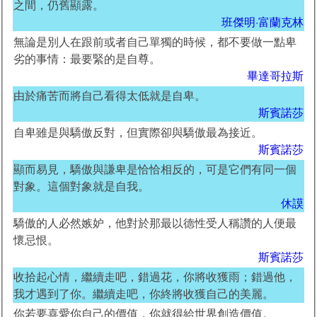
之間，仍舊顯露。
班傑明·富蘭克林
無論是別人在跟前或者自己單獨的時候，都不要做一點卑
劣的事情：最要緊的是自尊。
畢達哥拉斯
由於痛苦而將自己看得太低就是自卑。
斯賓諾莎
自卑雖是與驕傲反對，但實際卻與驕傲最為接近。
斯賓諾莎
顯而易見，驕傲與謙卑是恰恰相反的，可是它們有同一個
對象。這個對象就是自我。
休謨
驕傲的人必然嫉妒，他對於那最以德性受人稱讚的人便最
懷忌恨。
斯賓諾莎
收拾起心情，繼續走吧，錯過花，你將收獲雨；錯過他，
我才遇到了你。繼續走吧，你終將收獲自己的美麗。
你若要喜愛你自己的價值，你就得給世界創造價值。