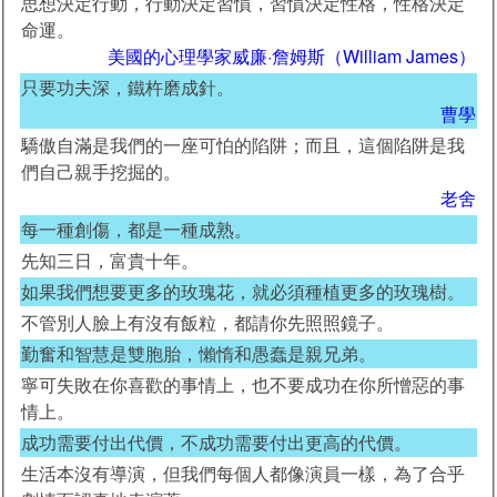
思想決定行動，行動決定習慣，習慣決定性格，性格決定
命運。
美國的心理學家威廉·詹姆斯（William James）
只要功夫深，鐵杵磨成針。
曹學
驕傲自滿是我們的一座可怕的陷阱；而且，這個陷阱是我
們自己親手挖掘的。
老舍
每一種創傷，都是一種成熟。
先知三日，富貴十年。
如果我們想要更多的玫瑰花，就必須種植更多的玫瑰樹。
不管別人臉上有沒有飯粒，都請你先照照鏡子。
勤奮和智慧是雙胞胎，懶惰和愚蠢是親兄弟。
寧可失敗在你喜歡的事情上，也不要成功在你所憎惡的事
情上。
成功需要付出代價，不成功需要付出更高的代價。
生活本沒有導演，但我們每個人都像演員一樣，為了合乎