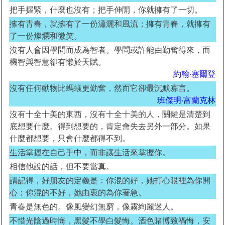
把手握緊，什麼也沒有；把手伸開，你就擁有了一切。
擁有青春，就擁有了一份瀟灑和風流；擁有青春，就擁有
了一份燦爛和微笑。
沒有人會因學問而成為智者。學問或許能由勤奮得來，而
機智與智慧卻有懶於天賦。
約翰·塞爾登
沒有任何動物比螞蟻更勤奮，然而它卻最沉默寡言。
班傑明·富蘭克林
沒有十全十美的東西，沒有十全十美的人，關鍵是清楚到
底想要什麼。得到想要的，肯定會失去另外一部分。如果
什麼都想要，只會什麼都得不到。
生活掌握在自己手中，而非讓生活來掌握你。
相信他說的話，但不要當真。
請記得，好朋友的定義是：你混的好，她打心眼裡為你開
心；你混的不好，她由衷的為你著急。
青春是無色的。像風變幻無窮，像霧絢麗迷人。
不惜光陰過時悔，黑髮不學白髮悔。酒色賭博致禍悔，安