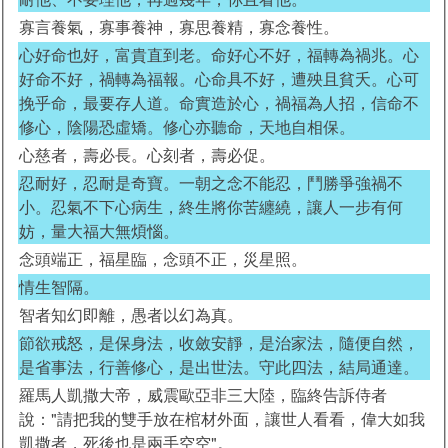
寡言養氣，寡事養神，寡思養精，寡念養性。
心好命也好，富貴直到老。命好心不好，福轉為禍兆。心
好命不好，禍轉為福報。心命具不好，遭殃且貧夭。心可
挽乎命，最要存人道。命實造於心，禍福為人招，信命不
修心，陰陽恐虛矯。修心亦聽命，天地自相保。
心慈者，壽必長。心刻者，壽必促。
忍耐好，忍耐是奇寶。一朝之念不能忍，鬥勝爭強禍不
小。忍氣不下心病生，終生將你苦纏繞，讓人一步有何
妨，量大福大無煩惱。
念頭端正，福星臨，念頭不正，災星照。
情生智隔。
智者知幻即離，愚者以幻為真。
節欲戒怒，是保身法，收斂安靜，是治家法，隨便自然，
是省事法，行善修心，是出世法。守此四法，結局通達。
羅馬人凱撒大帝，威震歐亞非三大陸，臨終告訴侍者
說："請把我的雙手放在棺材外面，讓世人看看，偉大如我
凱撒者，死後也是兩手空空"。