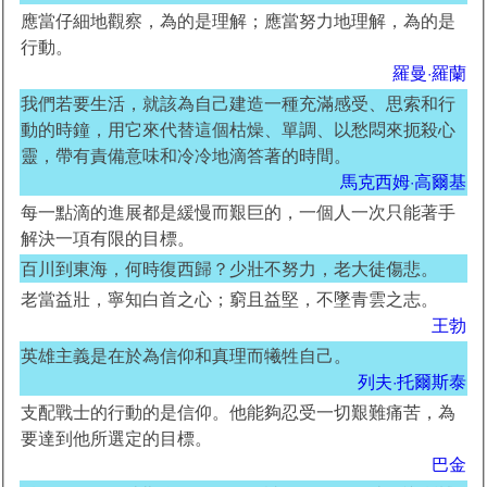
應當仔細地觀察，為的是理解；應當努力地理解，為的是
行動。
羅曼·羅蘭
我們若要生活，就該為自己建造一種充滿感受、思索和行
動的時鐘，用它來代替這個枯燥、單調、以愁悶來扼殺心
靈，帶有責備意味和冷冷地滴答著的時間。
馬克西姆·高爾基
每一點滴的進展都是緩慢而艱巨的，一個人一次只能著手
解決一項有限的目標。
百川到東海，何時復西歸？少壯不努力，老大徒傷悲。
老當益壯，寧知白首之心；窮且益堅，不墜青雲之志。
王勃
英雄主義是在於為信仰和真理而犧牲自己。
列夫·托爾斯泰
支配戰士的行動的是信仰。他能夠忍受一切艱難痛苦，為
要達到他所選定的目標。
巴金