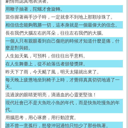
劇情而認真地表演著。
用鞭子抽著，陀螺才會旋轉。
當你握著兩手沙子時，一定就拿不到地上那顆珍珠了。
相信信念能夠戰勝一切，這本身就是一個最偉大的信念。
長在我們大腦左右的耳朵，往往左右我們的大腦。
一個人只有親眼看到自己傷疤的時候才知道什麼是痛，什
麼是對與錯。
人生如天氣，可預料，但往往出乎意料。
在人生舞臺上，從不給落伍者頒發獎牌。
昨天下了雨，今天颳了風，明天太陽就出來了。
每天晚上疲憊地坐到椅子上時，才覺得真真切切地過了一
天。
流過淚的眼睛更明亮，滴過血的心靈更堅強！
現代社會已不是大魚吃小魚的年代，而是快魚吃慢魚的年
代。
用腦思考，用心琢磨，用行動證實。
誰不曾一意孤行，怒發沖冠過怕只怕少了那份執著。