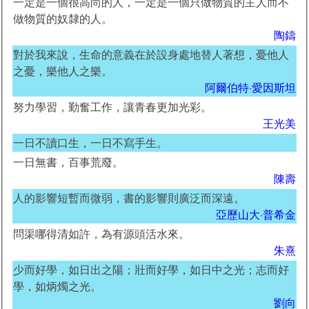
一定是一個很高尚的人，一定是一個只做物質的主人而不
做物質的奴隸的人。
陶鑄
對於我來說，生命的意義在於設身處地替人著想，憂他人
之憂，樂他人之樂。
阿爾伯特·愛因斯坦
努力學習，勤奮工作，讓青春更加光彩。
王光美
一日不讀口生，一日不寫手生。
一日無書，百事荒廢。
陳壽
人的影響短暫而微弱，書的影響則廣泛而深遠。
亞歷山大·普希金
問渠哪得清如許，為有源頭活水來。
朱熹
少而好學，如日出之陽；壯而好學，如日中之光；志而好
學，如炳燭之光。
劉向