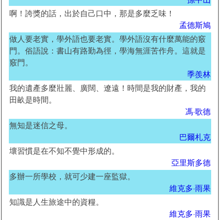
啊！誇獎的話，出於自己口中，那是多麼乏味！
孟德斯鳩
做人要老實，學外語也要老實。學外語沒有什麼萬能的竅
門。俗語說：書山有路勤為徑，學海無涯苦作舟。這就是
竅門。
季羨林
我的遺產多麼壯麗、廣闊、遼遠！時間是我的財產，我的
田畝是時間。
馮·歌德
無知是迷信之母。
巴爾札克
壞習慣是在不知不覺中形成的。
亞里斯多德
多辦一所學校，就可少建一座監獄。
維克多·雨果
知識是人生旅途中的資糧。
維克多·雨果