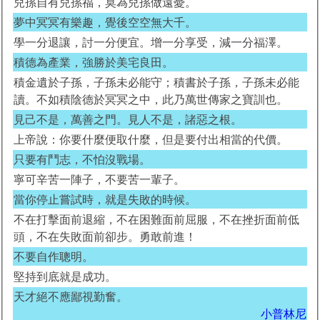
兒孫自有兒孫福，莫為兒孫做遠憂。
夢中冥冥有樂趣，覺後空空無大千。
學一分退讓，討一分便宜。增一分享受，減一分福澤。
積德為產業，強勝於美宅良田。
積金遺於子孫，子孫未必能守；積書於子孫，子孫未必能
讀。不如積陰德於冥冥之中，此乃萬世傳家之寶訓也。
見己不是，萬善之門。見人不是，諸惡之根。
上帝說：你要什麼便取什麼，但是要付出相當的代價。
只要有鬥志，不怕沒戰場。
寧可辛苦一陣子，不要苦一輩子。
當你停止嘗試時，就是失敗的時候。
不在打擊面前退縮，不在困難面前屈服，不在挫折面前低
頭，不在失敗面前卻步。勇敢前進！
不要自作聰明。
堅持到底就是成功。
天才絕不應鄙視勤奮。
小普林尼