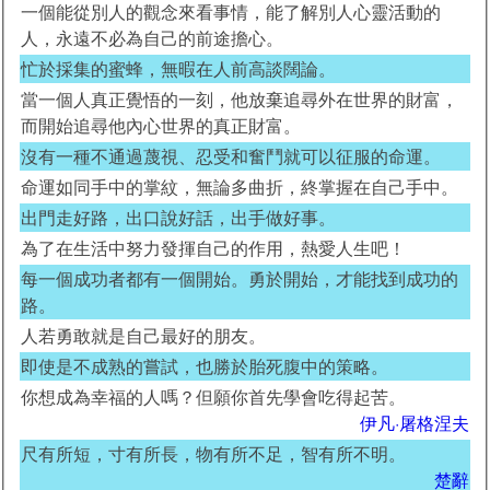
一個能從別人的觀念來看事情，能了解別人心靈活動的
人，永遠不必為自己的前途擔心。
忙於採集的蜜蜂，無暇在人前高談闊論。
當一個人真正覺悟的一刻，他放棄追尋外在世界的財富，
而開始追尋他內心世界的真正財富。
沒有一種不通過蔑視、忍受和奮鬥就可以征服的命運。
命運如同手中的掌紋，無論多曲折，終掌握在自己手中。
出門走好路，出口說好話，出手做好事。
為了在生活中努力發揮自己的作用，熱愛人生吧！
每一個成功者都有一個開始。勇於開始，才能找到成功的
路。
人若勇敢就是自己最好的朋友。
即使是不成熟的嘗試，也勝於胎死腹中的策略。
你想成為幸福的人嗎？但願你首先學會吃得起苦。
伊凡·屠格涅夫
尺有所短，寸有所長，物有所不足，智有所不明。
楚辭