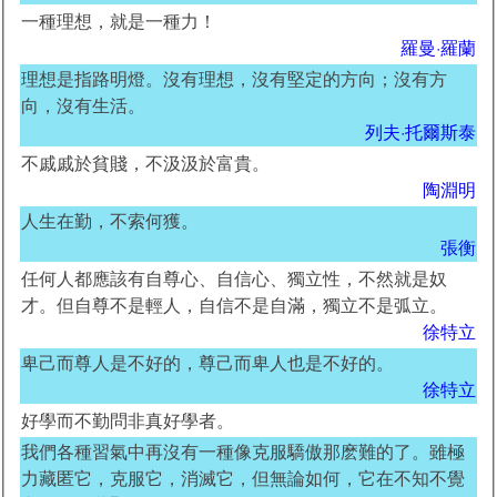
一種理想，就是一種力！
羅曼·羅蘭
理想是指路明燈。沒有理想，沒有堅定的方向；沒有方
向，沒有生活。
列夫·托爾斯泰
不戚戚於貧賤，不汲汲於富貴。
陶淵明
人生在勤，不索何獲。
張衡
任何人都應該有自尊心、自信心、獨立性，不然就是奴
才。但自尊不是輕人，自信不是自滿，獨立不是弧立。
徐特立
卑己而尊人是不好的，尊己而卑人也是不好的。
徐特立
好學而不勤問非真好學者。
我們各種習氣中再沒有一種像克服驕傲那麽難的了。雖極
力藏匿它，克服它，消滅它，但無論如何，它在不知不覺