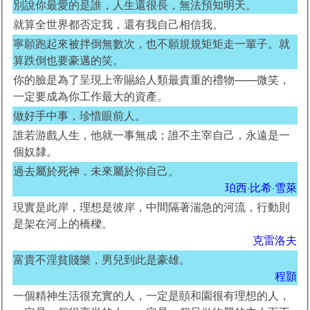
別說你最愛的是誰，人生還很長，無法預知明天。
就算全世界都否定我，還有我自己相信我。
寧願跑起來被拌倒無數次，也不願規規矩矩走一輩子。就
算跌倒也要豪邁的笑。
你的臉是為了呈現上帝賜給人類最貴重的禮物——微笑，
一定要成為你工作最大的資產。
做好手中事，珍惜眼前人。
誰若游戲人生，他就一事無成；誰不主宰自己，永遠是一
個奴隸。
過去屬於死神，未來屬於你自己。
珀西·比希·雪萊
現實是此岸，理想是彼岸，中間隔著湍急的河流，行動則
是架在河上的橋樑。
克雷洛夫
富貴不淫貧賤樂，男兒到此是豪雄。
程顥
一個精神生活很充實的人，一定是頤和園很有理想的人，