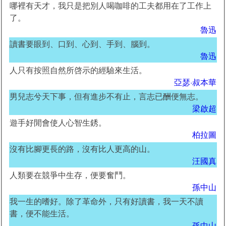
哪裡有天才，我只是把別人喝咖啡的工夫都用在了工作上
了。
魯迅
讀書要眼到、口到、心到、手到、腦到。
魯迅
人只有按照自然所啓示的經驗來生活。
亞瑟·叔本華
男兒志兮天下事，但有進步不有止，言志已酬便無志。
梁啟超
遊手好閒會使人心智生銹。
柏拉圖
沒有比腳更長的路，沒有比人更高的山。
汪國真
人類要在競爭中生存，便要奮鬥。
孫中山
我一生的嗜好。除了革命外，只有好讀書，我一天不讀
書，便不能生活。
孫中山