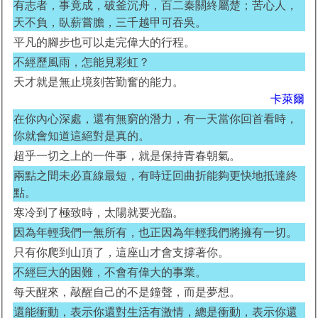
有志者，事竟成，破釜沉舟，百二秦關終屬楚；苦心人，
天不負，臥薪嘗膽，三千越甲可吞吳。
平凡的腳步也可以走完偉大的行程。
不經歷風雨，怎能見彩虹？
天才就是無止境刻苦勤奮的能力。
卡萊爾
在你內心深處，還有無窮的潛力，有一天當你回首看時，
你就會知道這絕對是真的。
超乎一切之上的一件事，就是保持青春朝氣。
兩點之間未必直線最短，有時迂回曲折能夠更快地抵達終
點。
寒冷到了極致時，太陽就要光臨。
因為年輕我們一無所有，也正因為年輕我們將擁有一切。
只有你爬到山頂了，這座山才會支撐著你。
不經巨大的困難，不會有偉大的事業。
每天醒來，敲醒自己的不是鐘聲，而是夢想。
還能衝動，表示你還對生活有激情，總是衝動，表示你還