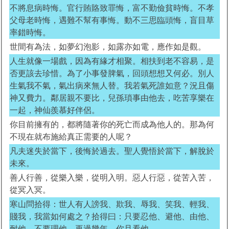
不將息病時悔。官行賄賂致罪悔，富不勤儉貧時悔。不孝
父母老時悔，遇難不幫有事悔。動不三思臨頭悔，盲目草
率錯時悔。
世間有為法，如夢幻泡影，如露亦如電，應作如是觀。
人生就像一場戲，因為有緣才相聚。相扶到老不容易，是
否更該去珍惜。為了小事發脾氣，回頭想想又何必。別人
生氣我不氣，氣出病來無人替。我若氣死誰如意？況且傷
神又費力。鄰居親不要比，兒孫瑣事由他去，吃苦享樂在
一起，神仙羨慕好伴侶。
你目前擁有的，都將隨著你的死亡而成為他人的。那為何
不現在就布施給真正需要的人呢？
凡夫迷失於當下，後悔於過去。聖人覺悟於當下，解脫於
未來。
善人行善，從樂入樂，從明入明。惡人行惡，從苦入苦，
從冥入冥。
寒山問拾得：世人有人謗我、欺我、辱我、笑我、輕我、
賤我，我當如何處之？拾得曰：只要忍他、避他、由他、
耐他、不要理他，再過幾年，你且看他。