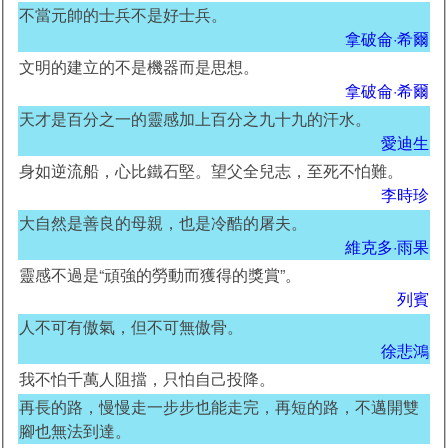
不當元帥的士兵不是好士兵。
拿破侖·希爾
文明的建立的不是機器而是思想。
拿破侖·希爾
天才是百分之一的靈感加上百分之九十九的汗水。
愛迪生
身如逆流船，心比鐵石堅。望父全兒志，至死不怕難。
李時珍
大自然是善良的母親，也是冷酷的屠夫。
維克多·雨果
靈感不過是“頑強的勞動而獲得的獎賞”。
列賓
人不可有傲氣，但不可無傲骨。
徐悲鴻
我不怕千萬人阻擋，只怕自己投降。
再長的路，慢慢走一步步也能走完，再短的路，不邁開雙
腳也無法到達。