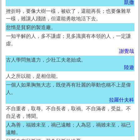
凱撒
挫折時，要像大樹一樣，被砍了，還能再長；也要像雜草
一樣，雖讓人踐踏，但還能勇敢地活下去。
怠惰是貧窮的製造廠。
一知半解的人，多不謙虛；見多識廣有本領的人，一定謙
虛。
謝覺哉
古人學問無遺力，少壯工夫老始成。
陸遊
人之所以能，是相信能。
一個人如果胸無大志，既使再有壯麗的舉動也稱不上是偉
人。
拉羅什夫科
不自重者，取辱。不自長者，取禍。不自滿者，受益。不
自足者，博聞。
人為善，福雖未至，禍已遠離；人為惡，禍雖未至，福已
遠離。