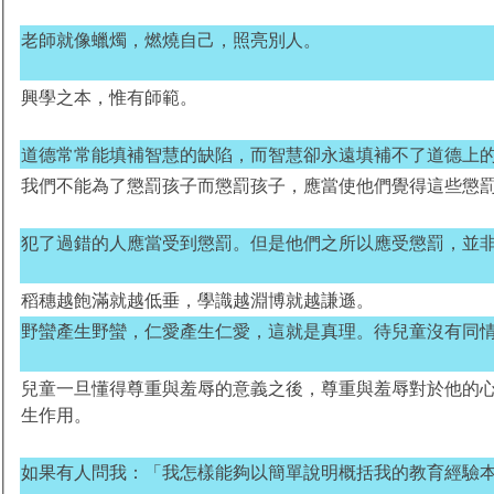
老師就像蠟燭，燃燒自己，照亮別人。
興學之本，惟有師範。
道德常常能填補智慧的缺陷，而智慧卻永遠填補不了道德上
我們不能為了懲罰孩子而懲罰孩子，應當使他們覺得這些懲
犯了過錯的人應當受到懲罰。但是他們之所以應受懲罰，並
稻穗越飽滿就越低垂，學識越淵博就越謙遜。
野蠻產生野蠻，仁愛產生仁愛，這就是真理。待兒童沒有同
兒童一旦懂得尊重與羞辱的意義之後，尊重與羞辱對於他的
生作用。
如果有人問我：「我怎樣能夠以簡單說明概括我的教育經驗