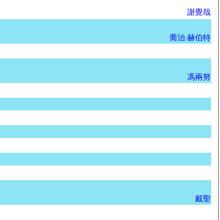
謝覺哉
喬治·赫伯特
馮兩努
戴聖