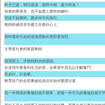
昨天已逝，明日是謎，面對今朝，盡力而為！
智者的夢再美，也不如愚人實幹的腳印。
空談不如實幹。踱步何不向前行。
教師的威信首先建立在責任心上。
有時寬容引起的道德震動比懲罰更強烈。
文學是社會的家庭教師。
逆流而上，才能找到水的源頭。
在逆境中要看到生活的美，在希望中別忘記不斷奮鬥。
言必行，行必果。
教育技巧的全部奧秘也就在於如何愛護兒童。
把一件簡單的事做好就不簡單，把每一件平凡的事做好就不
最好不是在夕陽西下的時候幻想什麼，而要在旭日東升的時