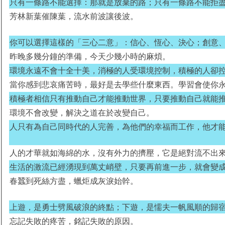
只有一條路不能選擇：那就是放棄的路；只有一條路不能拒
芳林新葉催陳葉，流水前波讓後波。
你可以選擇這樣的「三心二意」：信心、恆心、決心；創意
昨晚多幾分鐘的準備，今天少幾小時的麻煩。
環境永遠不會十全十美，消極的人受環境控制，積極的人卻
當你感到悲哀痛苦時，最好是去學些什麼東西。學習會使你
積極者相信只有推動自己才能推動世界，只要推動自己就能
環境不會改變，解決之道在於改變自己。
人只有為自己同時代的人完善，為他們的幸福而工作，他才
人的才華就如海綿的水，沒有外力的擠壓，它是絕對流不出
生活的激流已經湧現到萬丈峭壁，只要再前進一步，就會變
春蠶到死絲方盡，蠟炬成灰淚始幹。
上遊，是勇士劈風破浪的終點；下遊，是懦夫一帆風順的歸
忘記失敗的疼苦，銘記失敗的原因。