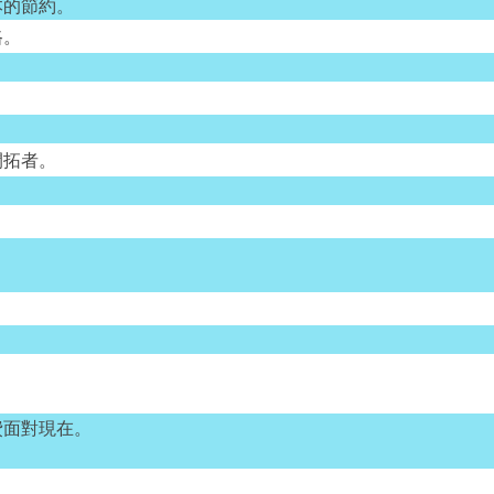
本的節約。
路。
開拓者。
。
費面對現在。