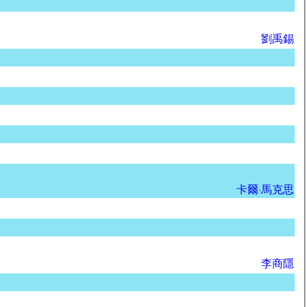
劉禹錫
卡爾·馬克思
李商隱