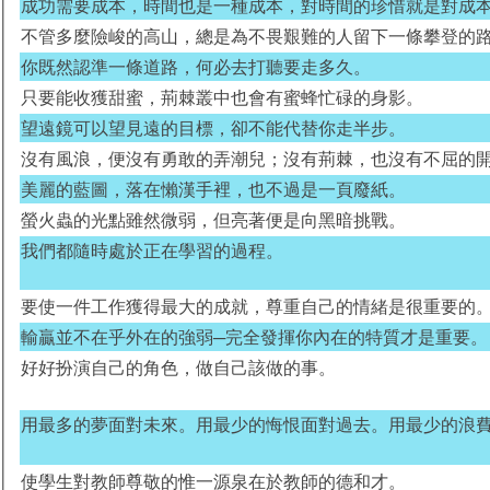
成功需要成本，時間也是一種成本，對時間的珍惜就是對成
不管多麼險峻的高山，總是為不畏艱難的人留下一條攀登的
你既然認準一條道路，何必去打聽要走多久。
只要能收獲甜蜜，荊棘叢中也會有蜜蜂忙碌的身影。
望遠鏡可以望見遠的目標，卻不能代替你走半步。
沒有風浪，便沒有勇敢的弄潮兒；沒有荊棘，也沒有不屈的
美麗的藍圖，落在懶漢手裡，也不過是一頁廢紙。
螢火蟲的光點雖然微弱，但亮著便是向黑暗挑戰。
我們都隨時處於正在學習的過程。
要使一件工作獲得最大的成就，尊重自己的情緒是很重要的
輸贏並不在乎外在的強弱─完全發揮你內在的特質才是重要。
好好扮演自己的角色，做自己該做的事。
用最多的夢面對未來。用最少的悔恨面對過去。用最少的浪
使學生對教師尊敬的惟一源泉在於教師的德和才。