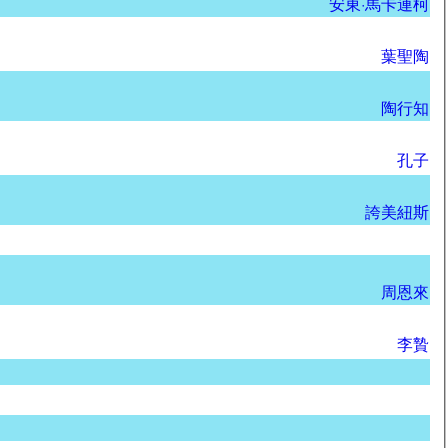
安東·馬卡連柯
葉聖陶
陶行知
孔子
誇美紐斯
周恩來
李贄