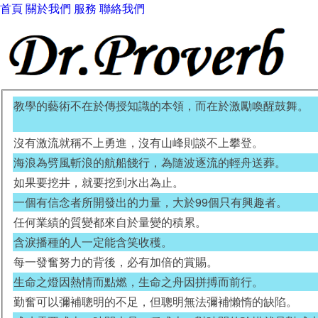
首頁
關於我們
服務
聯絡我們
教學的藝術不在於傳授知識的本領，而在於激勵喚醒鼓舞。
沒有激流就稱不上勇進，沒有山峰則談不上攀登。
海浪為劈風斬浪的航船餞行，為隨波逐流的輕舟送葬。
如果要挖井，就要挖到水出為止。
一個有信念者所開發出的力量，大於99個只有興趣者。
任何業績的質變都來自於量變的積累。
含淚播種的人一定能含笑收穫。
每一發奮努力的背後，必有加倍的賞賜。
生命之燈因熱情而點燃，生命之舟因拼搏而前行。
勤奮可以彌補聰明的不足，但聰明無法彌補懶惰的缺陷。