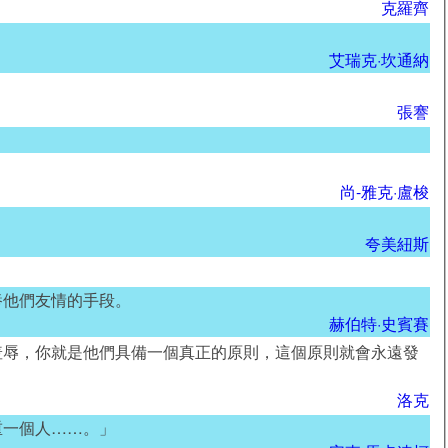
克羅齊
艾瑞克·坎通納
張謇
尚-雅克·盧梭
夸美紐斯
養他們友情的手段。
赫伯特·史賓賽
羞辱，你就是他們具備一個真正的原則，這個原則就會永遠發
洛克
重一個人……。」