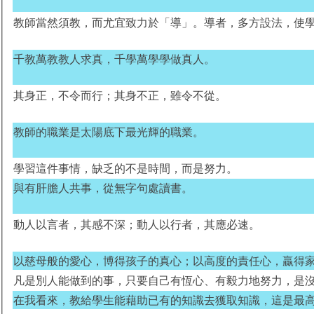
教師當然須教，而尤宜致力於「導」。導者，多方設法，使
千教萬教教人求真，千學萬學學做真人。
其身正，不令而行；其身不正，雖令不從。
教師的職業是太陽底下最光輝的職業。
學習這件事情，缺乏的不是時間，而是努力。
與有肝膽人共事，從無字句處讀書。
動人以言者，其感不深；動人以行者，其應必速。
以慈母般的愛心，博得孩子的真心；以高度的責任心，贏得
凡是別人能做到的事，只要自己有恆心、有毅力地努力，是
在我看來，教給學生能藉助已有的知識去獲取知識，這是最