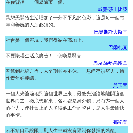
在你背後，一個緊隨著一個。
威廉·莎士比亞
異想天開給生活增加了一分不平凡的色彩，這是每一個青
年和善感的人所必須的。
巴烏斯託夫斯基
社會是一個泥坑，我們得站在高地上。
巴爾札克
不要慨嘆生活底痛苦！---慨嘆是弱者……
馬克西姆·高爾基
春蠶到死絲方盡，人至期頤亦不休。一息尚存須努力，留
作青年好範疇。
吳玉章
一個人光溜溜地到這個世界上來，最後光溜溜地離開這個
世界而去，徹底想起來，名利都是身外物，只有盡一個人
的心力，使社會上的人多得他工作的裨益，是人生最愉快
的事情。
鄒韜奮
若不給自己設限，則人生中就沒有限制你發揮的藩籬。