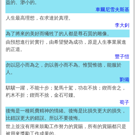
益的、渺小的。
車爾尼雪夫斯基
人生最高理想，在求達於真理。
李大釗
為了將來的美好而犧牲了的人都是尊石質的雕像。
由預想進行於實行，由希望變為成功，原是人生事業展進
的正道。
豐子愷
勿以惡小而為之，勿以善小而不為。惟賢惟德，能服於
人。
劉備
騏驥一躍，不能十步；駑馬十駕，功在不捨；鍥而舍之，
朽木不折；鍥而不捨，金石可鏤。
荀子
後悔是一種耗費精神的情緒。後悔是比損失更大的損失，
比錯誤更大的錯誤。所以不要後悔。
世上並沒有用來鼓勵工作努力的賞賜，所有的賞賜都只是
被用來獎勵工作成果的。