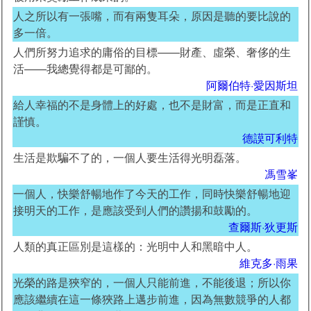
人之所以有一張嘴，而有兩隻耳朵，原因是聽的要比說的
多一倍。
人們所努力追求的庸俗的目標——財產、虛榮、奢侈的生
活——我總覺得都是可鄙的。
阿爾伯特·愛因斯坦
給人幸福的不是身體上的好處，也不是財富，而是正直和
謹慎。
德謨可利特
生活是欺騙不了的，一個人要生活得光明磊落。
馮雪峯
一個人，快樂舒暢地作了今天的工作，同時快樂舒暢地迎
接明天的工作，是應該受到人們的讚揚和鼓勵的。
查爾斯·狄更斯
人類的真正區別是這樣的：光明中人和黑暗中人。
維克多·雨果
光榮的路是狹窄的，一個人只能前進，不能後退；所以你
應該繼續在這一條狹路上邁步前進，因為無數競爭的人都