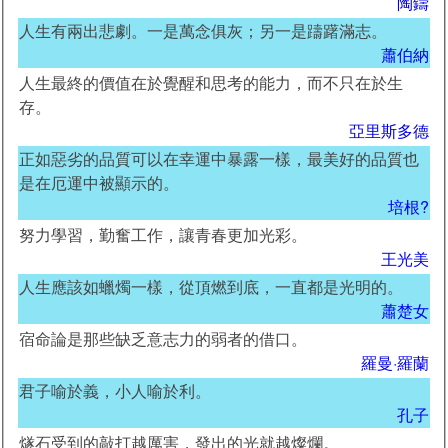
陶鑄
人生有兩出悲劇。一是萬念俱灰；另一是躊躇滿志。
蕭伯納
人生最終的價值在於覺醒和思考的能力，而不只在於生
存。
亞里斯多德
正如惡劣的品質可以在幸運中暴露一樣，最美好的品質也
是在厄運中被顯示的。
培根?
努力學習，勤奮工作，讓青春更加光彩。
王光美
人生應該如蠟燭一樣，從頂燃到底，一直都是光明的。
蕭楚女
宿命論是那些缺乏意志力的弱者的借口。
羅曼·羅蘭
君子喻於義，小人喻於利。
孔子
燧石受到的敲打越厲害，發出的光就越燦爛。