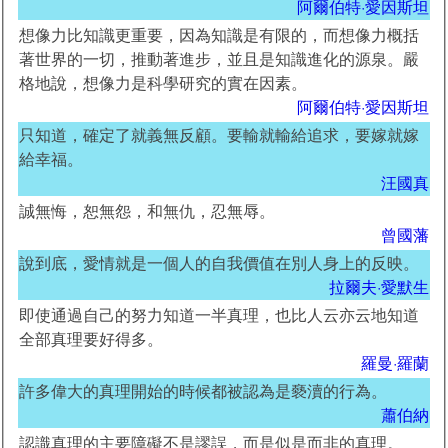
阿爾伯特·愛因斯坦
想像力比知識更重要，因為知識是有限的，而想像力概括
著世界的一切，推動著進步，並且是知識進化的源泉。嚴
格地說，想像力是科學研究的實在因素。
阿爾伯特·愛因斯坦
只知道，確定了就義無反顧。要輸就輸給追求，要嫁就嫁
給幸福。
汪國真
誠無悔，恕無怨，和無仇，忍無辱。
曾國藩
說到底，愛情就是一個人的自我價值在別人身上的反映。
拉爾夫·愛默生
即使通過自己的努力知道一半真理，也比人云亦云地知道
全部真理要好得多。
羅曼·羅蘭
許多偉大的真理開始的時候都被認為是褻瀆的行為。
蕭伯納
認識真理的主要障礙不是謬誤，而是似是而非的真理。