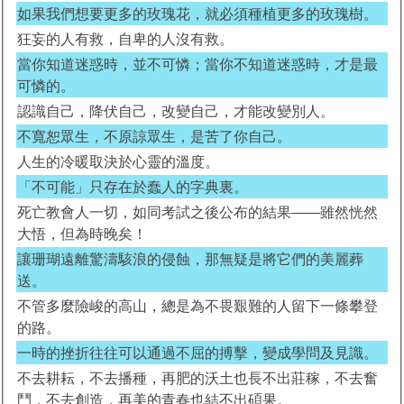
如果我們想要更多的玫瑰花，就必須種植更多的玫瑰樹。
狂妄的人有救，自卑的人沒有救。
當你知道迷惑時，並不可憐；當你不知道迷惑時，才是最
可憐的。
認識自己，降伏自己，改變自己，才能改變別人。
不寬恕眾生，不原諒眾生，是苦了你自己。
人生的冷暖取決於心靈的溫度。
「不可能」只存在於蠢人的字典裏。
死亡教會人一切，如同考試之後公布的結果――雖然恍然
大悟，但為時晚矣！
讓珊瑚遠離驚濤駭浪的侵蝕，那無疑是將它們的美麗葬
送。
不管多麼險峻的高山，總是為不畏艱難的人留下一條攀登
的路。
一時的挫折往往可以通過不屈的搏擊，變成學問及見識。
不去耕耘，不去播種，再肥的沃土也長不出莊稼，不去奮
鬥，不去創造，再美的青春也結不出碩果。