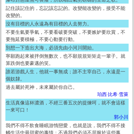
記住該記住的，忘記該忘記的。改變能改變的，接受不能
改變的。
沒有目標的人永遠為有目標的人去努力。
不要生氣要爭氣，不要看破要突破，不要嫉妒要欣賞，不
要拖延要積極，不要心動要行動。
別想一下造出大海，必須先由小河川開始。
寧願跑起來被拌倒無數次，也不願規規矩矩走一輩子。就
算跌倒也要豪邁的笑。
誰若游戲人生，他就一事無成；誰不主宰自己，永遠是一
個奴隸。
過去屬於死神，未來屬於你自己。
珀西·比希·雪萊
生活真像這杯濃酒，不經三番五次的提煉呵，就不會這樣
一來可口！
郭小川
我們不得不飲食睡眠游惰戀愛，也就是說，我們不得不接
觸生活中最甜蜜的事情：不過我們必須不屈服於這些事