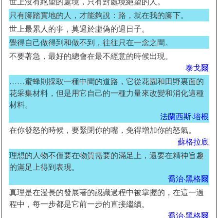
世上沒有絕望的處境，只有對處境絕望的人。
只有腳踏實地的人，才能夠說：路，就在我的腳下。
世上最累人的事，莫過於虛偽的過日子。
覺得自己做得到和做不到，往往只在一念之間。
不要著急，最好的總會在最不經意的時候出現。
泰戈爾
……蜜蜂則採取一種中間的道路，它從花園和田野裏面的
花采集材料，但是用它自己的一種力量來改變和消化這種
材料。
法蘭西斯·培根
在你發怒的時候，要緊閉你的嘴，免得增加你的怒氣。
蘇格拉底
理想的人物不僅要在物質需要的滿足上，還要在精神旨趣
的滿足上得到表現。
喬治·黑格爾
真理是在漫長的發展著的認識過程中被掌握的，在這一過
程中，每一步都是它前一步的直接繼續。
喬治·黑格爾