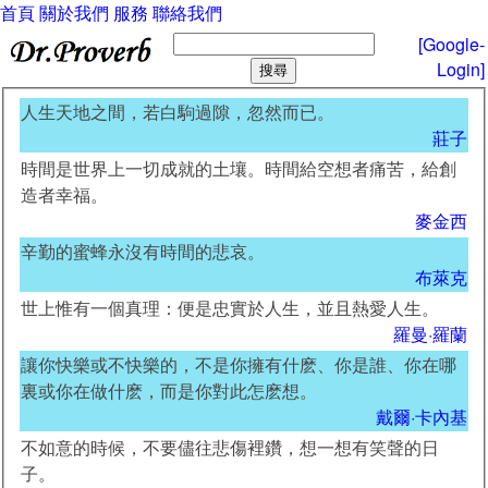
首頁
關於我們
服務
聯絡我們
[Google-
Login]
人生天地之間，若白駒過隙，忽然而已。
莊子
時間是世界上一切成就的土壤。時間給空想者痛苦，給創
造者幸福。
麥金西
辛勤的蜜蜂永沒有時間的悲哀。
布萊克
世上惟有一個真理：便是忠實於人生，並且熱愛人生。
羅曼·羅蘭
讓你快樂或不快樂的，不是你擁有什麽、你是誰、你在哪
裏或你在做什麽，而是你對此怎麽想。
戴爾·卡內基
不如意的時候，不要儘往悲傷裡鑽，想一想有笑聲的日
子。