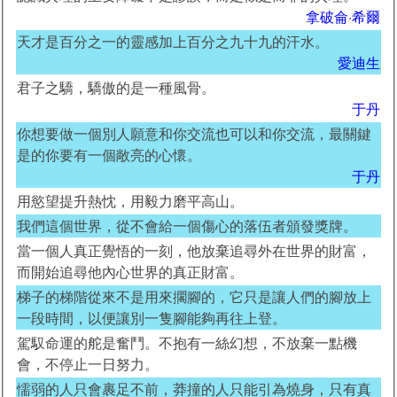
拿破侖·希爾
天才是百分之一的靈感加上百分之九十九的汗水。
愛迪生
君子之驕，驕傲的是一種風骨。
于丹
你想要做一個別人願意和你交流也可以和你交流，最關鍵
是的你要有一個敞亮的心懷。
于丹
用慾望提升熱忱，用毅力磨平高山。
我們這個世界，從不會給一個傷心的落伍者頒發獎牌。
當一個人真正覺悟的一刻，他放棄追尋外在世界的財富，
而開始追尋他內心世界的真正財富。
梯子的梯階從來不是用來擱腳的，它只是讓人們的腳放上
一段時間，以便讓別一隻腳能夠再往上登。
駕馭命運的舵是奮鬥。不抱有一絲幻想，不放棄一點機
會，不停止一日努力。
懦弱的人只會裹足不前，莽撞的人只能引為燒身，只有真