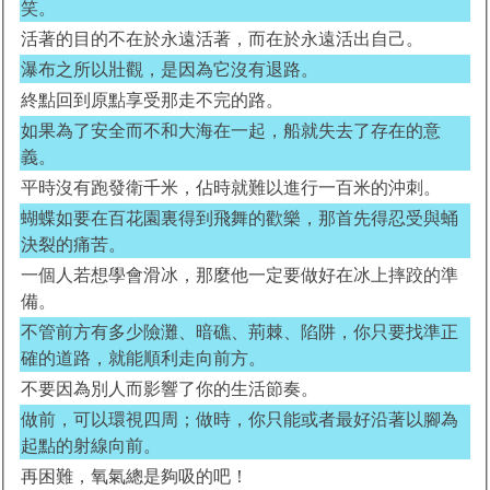
笑。
活著的目的不在於永遠活著，而在於永遠活出自己。
瀑布之所以壯觀，是因為它沒有退路。
終點回到原點享受那走不完的路。
如果為了安全而不和大海在一起，船就失去了存在的意
義。
平時沒有跑發衛千米，佔時就難以進行一百米的沖刺。
蝴蝶如要在百花園裏得到飛舞的歡樂，那首先得忍受與蛹
決裂的痛苦。
一個人若想學會滑冰，那麼他一定要做好在冰上摔跤的準
備。
不管前方有多少險灘、暗礁、荊棘、陷阱，你只要找準正
確的道路，就能順利走向前方。
不要因為別人而影響了你的生活節奏。
做前，可以環視四周；做時，你只能或者最好沿著以腳為
起點的射線向前。
再困難，氧氣總是夠吸的吧！