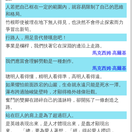
人若把自己框在一定的範圍內，就容易限制了自己的思維
和格局。
竹根即使被埋在地下無人得見，也決然不會停止探索而力
爭冒出新筍。
行路人，用足音代替嘆息吧！
事業是欄桿，我們扶著它在深淵的邊沿上走路。
馬克西姆·高爾基
我們應當會理解勞動是一種創作。
馬克西姆·高爾基
聰明人看得懂，精明人看得準，高明人看得遠。
如果懼怕前面跌宕的山巖，生命就永遠只能是死水一潭。
瀑布跨過險峻陡壁時，才顯得格外雄偉壯觀。
奮鬥的雙腳在踏碎自己的溫牀時，卻開拓了一條創造之
路。
站在巨人的肩上是為了超過巨人。
是英雄表現出來，是人才體現出來，是蠢才顯現出
來。 「總」要為愛人著想，「經」得起愛人嘮叨，