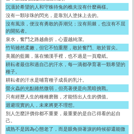
沉湎於希望的人和守株待兔的樵夫沒有什麼兩樣。
沒有一顆珍珠的閃光，是靠別人塗抹上去的。
沒有風浪，便沒有勇敢的弄潮兒；沒有荊棘，也沒有不屈
的開拓者。
泉水，奮鬥之路越曲折，心靈越純潔。
竹筍雖然柔嫩，但它不怕重壓，敢於奮鬥、敢於冒尖。
美麗的藍圖，落在懶漢手裡，也不過是一頁廢紙。
耕耘者最信和過自己的汗水，每一滴都孕育著一顆希望的
種子。
耕耘者的汗水是哺育種子成長的乳汁。
螢火蟲的光點雖然微弱，但亮著便是向黑暗挑戰。
只有經歷人生的種種磨難，才能悟出人生的價值。
迴避現實的人，未來將更不理想。
別人怎麼評價你都不重要，最重要的是自己得看的起自
己。
成熟不是因為心態老了，而是眼角掛著淚的時候卻還能微