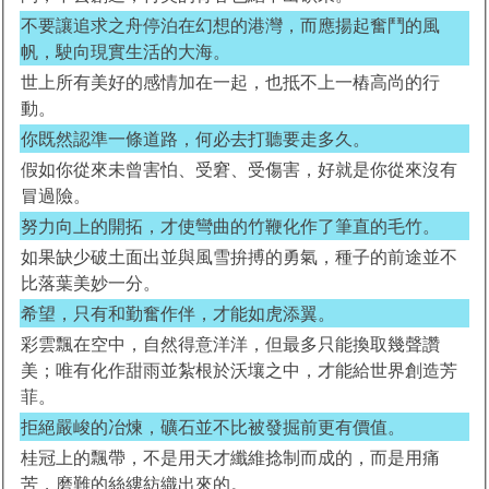
不要讓追求之舟停泊在幻想的港灣，而應揚起奮鬥的風
帆，駛向現實生活的大海。
世上所有美好的感情加在一起，也抵不上一樁高尚的行
動。
你既然認準一條道路，何必去打聽要走多久。
假如你從來未曾害怕、受窘、受傷害，好就是你從來沒有
冒過險。
努力向上的開拓，才使彎曲的竹鞭化作了筆直的毛竹。
如果缺少破土面出並與風雪拚搏的勇氣，種子的前途並不
比落葉美妙一分。
希望，只有和勤奮作伴，才能如虎添翼。
彩雲飄在空中，自然得意洋洋，但最多只能換取幾聲讚
美；唯有化作甜雨並紮根於沃壤之中，才能給世界創造芳
菲。
拒絕嚴峻的冶煉，礦石並不比被發掘前更有價值。
桂冠上的飄帶，不是用天才纖維捻制而成的，而是用痛
苦，磨難的絲縷紡織出來的。