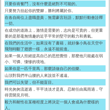
只要你肯奮鬥，沒有什麼是絕對不可能的。
只要努力抬起你的雙腳，勝利將屬於你。
在各自崗位上盡職盡責，無需豪言壯語，默默行動會詮釋
一切。
在成功的道路上，激情是需要的，志向是可貴的，但更重
要的是那毫無情趣的近乎平常的堅守的毅力和勇氣。
在我們的生活中，如果沒有了書籍，就好像小鳥在天空中
飛翔時斷了翅膀一樣，永遠不能前進。
如果一個人拒絕提高自己的思想覺悟，那麼他只能處在弱
小、可憐、悽慘的境地。
如果你是一匹千里馬，那麼請做自己的伯樂。
山頂對我們半山腰的人來說並不遙遠。
我們可以失望，但不能盲目。
時光匆匆流逝過，平平淡淡才是真。忍耐任由風雨過，守
得雲開見月明。
毅力和耐性在某種程度上將決定一個人會成為什麼樣的
人。