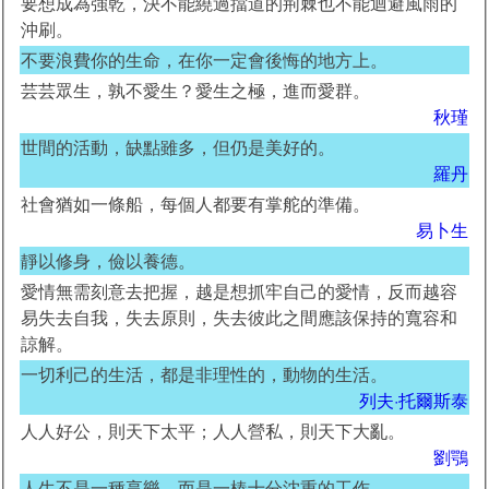
要想成為強乾，決不能繞過擋道的荊棘也不能迴避風雨的
沖刷。
不要浪費你的生命，在你一定會後悔的地方上。
芸芸眾生，孰不愛生？愛生之極，進而愛群。
秋瑾
世間的活動，缺點雖多，但仍是美好的。
羅丹
社會猶如一條船，每個人都要有掌舵的準備。
易卜生
靜以修身，儉以養德。
愛情無需刻意去把握，越是想抓牢自己的愛情，反而越容
易失去自我，失去原則，失去彼此之間應該保持的寬容和
諒解。
一切利己的生活，都是非理性的，動物的生活。
列夫·托爾斯泰
人人好公，則天下太平；人人營私，則天下大亂。
劉鶚
人生不是一種享樂，而是一樁十分沈重的工作。