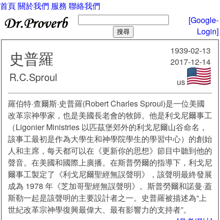
首頁
關於我們
服務
聯絡我們
[Google-
Login]
1939-02-13
史普羅
2017-12-14
R.C.Sproul
us
羅伯特·查爾斯·史普羅(Robert Charles Sproul)是一位美國
改革宗神學家，也是美國長老會的牧師。他是利戈尼爾事工
（Ligonier Ministries 以匹茲堡郊外的利戈尼爾山谷命名，
該事工最初是作為大學生和神學院學生的學習中心）的創始
人和主席，每天都可以在《更新你的思想》節目中聽到他的
聲音。在美國和國際上廣播。在斯普勞爾的指導下，利戈尼
爾事工製定了《利戈尼爾聖經無誤聲明》，該聲明最終發展
成為 1978 年《芝加哥聖經無誤聲明》。斯普勞爾和諾曼·蓋
斯勒一起是該聲明的主要設計者之一。史普羅被描述為“上
世紀改革宗神學復興最偉大、最有影響力的支持者”。