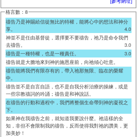
[參考網址]
格言數：8
禱告乃是神賜給信徒無比的特權，能將心中的想法和神分
享。
4.0
神並不是任由基督徒，選擇要不要禱告，祂乃是命令我們
去禱告。
3.0
禱告是一種特權，也是一種責任。
3.0
禱告就是大膽地來到神的施恩座前，向祂傾心吐意。
禱告能將我們有限存有的，帶入祂那無限、臨在的榮耀
中。
禱告並不是自言自語，也不是自我分析治療的操練，或是
一些宗教禱詞的吟誦；禱告是和神說話。
在禱告的行動和過程中，我們將整個生命帶到神的凝視之
下。
如果神在我禱告之前，就知道我要說什麼。祂這樣的全
知，非但不會限制我的禱告，反而使得我對祂的讚美，更
加美妙！