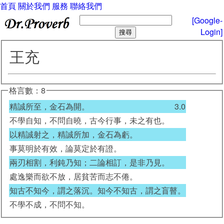
首頁
關於我們
服務
聯絡我們
[Google-
Login]
王充
格言數：8
精誠所至，金石為開。
3.0
不學自知，不問自曉，古今行事，未之有也。
以精誠射之，精誠所加，金石為虧。
事莫明於有效，論莫定於有證。
兩刃相割，利鈍乃知；二論相訂，是非乃見。
處逸樂而欲不放，居貧苦而志不倦。
知古不知今，謂之落沉。知今不知古，謂之盲瞽。
不學不成，不問不知。