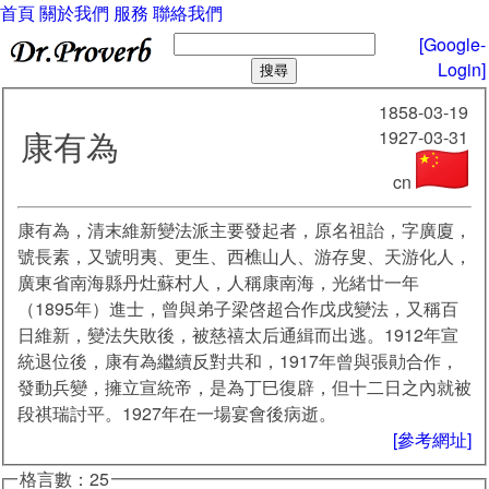
首頁
關於我們
服務
聯絡我們
[Google-
Login]
1858-03-19
康有為
1927-03-31
cn
康有為，清末維新變法派主要發起者，原名祖詒，字廣廈，
號長素，又號明夷、更生、西樵山人、游存叟、天游化人，
廣東省南海縣丹灶蘇村人，人稱康南海，光緒廿一年
（1895年）進士，曾與弟子梁啓超合作戊戌變法，又稱百
日維新，變法失敗後，被慈禧太后通緝而出逃。1912年宣
統退位後，康有為繼續反對共和，1917年曾與張勛合作，
發動兵變，擁立宣統帝，是為丁巳復辟，但十二日之內就被
段祺瑞討平。1927年在一場宴會後病逝。
[參考網址]
格言數：25