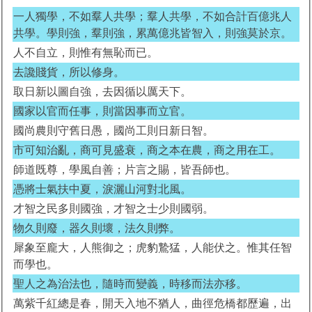
一人獨學，不如羣人共學；羣人共學，不如合計百億兆人
共學。學則強，羣則強，累萬億兆皆智入，則強莫於京。
人不自立，則惟有無恥而已。
去讒賤貨，所以修身。
取日新以圖自強，去因循以厲天下。
國家以官而任事，則當因事而立官。
國尚農則守舊日愚，國尚工則日新日智。
市可知治亂，商可見盛衰，商之本在農，商之用在工。
師道既尊，學風自善；片言之賜，皆吾師也。
憑將士氣扶中夏，淚灑山河對北風。
才智之民多則國強，才智之士少則國弱。
物久則廢，器久則壞，法久則弊。
犀象至龐大，人熊御之；虎豹鷙猛，人能伏之。惟其任智
而學也。
聖人之為治法也，隨時而變義，時移而法亦移。
萬紫千紅總是春，開天入地不猶人，曲徑危橋都歷遍，出