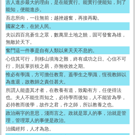
古人進步最大的理由，是在能實行。能實行便能知，到了
能知，便能進步。
吾志所向，一往無前；越挫越奮，再接再勵。
國家之本，在於人民。
夫以四百兆蒼生之眾，數萬里土地之饒，固可發奮為雄，
無敵於天下。
奮鬥這一件事是自有人類以來天天不息的。
心信其可行，則移山填海之難，終有成功之日。心信不可
行，則反掌折枝之易，亦無收效之期。
惟必有學識，方可擔任教育。蓋學生之學識，恆視教師以
為進退，故教師之責任甚大。
所謂人能盡其才者，在教養有道，致勵有方，任使得法
也。夫人不能生而知之，必待學而後知，人不能皆為學，
必持教而後學，故作之君，作之師，所以教養之也。
政治兩字的意思，淺而言之。政就是眾人的事，治就是管
理，管理眾人的事便是政治。
治國經邦，人才為急。