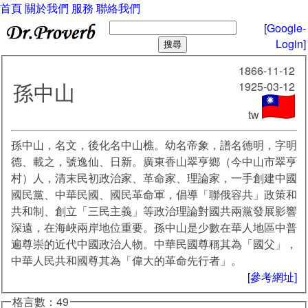
首頁
關於我們
服務
聯絡我們
[Google-
Login]
1866-11-12
孫中山
1925-03-12
tw
孫中山，名文，後化名中山樵。幼名帝象，譜名德明，字明
德、載之，號逸仙、日新。廣東香山翠亨鄉（今中山市翠亨
村）人，清末民初政治家、革命家、理論家，一手創建中國
國民黨、中華民國、國民革命軍，倡導「聯俄容共」政策和
共和制、創立「三民主義」等政治理論對國共兩黨發展影響
深遠，在海峽兩岸地位重要。孫中山是少數在華人地區中普
遍尊崇的近代中國政治人物。中華民國尊稱其為「國父」，
中華人民共和國尊其為「偉大的革命先行者」。
[參考網址]
格言數：49