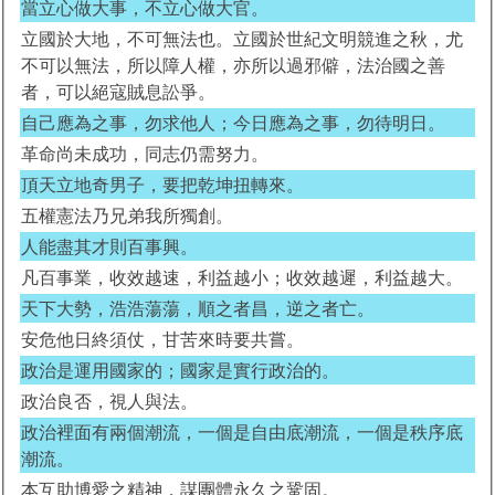
當立心做大事，不立心做大官。
立國於大地，不可無法也。立國於世紀文明競進之秋，尤
不可以無法，所以障人權，亦所以過邪僻，法治國之善
者，可以絕寇賊息訟爭。
自己應為之事，勿求他人；今日應為之事，勿待明日。
革命尚未成功，同志仍需努力。
頂天立地奇男子，要把乾坤扭轉來。
五權憲法乃兄弟我所獨創。
人能盡其才則百事興。
凡百事業，收效越速，利益越小；收效越遲，利益越大。
天下大勢，浩浩蕩蕩，順之者昌，逆之者亡。
安危他日終須仗，甘苦來時要共嘗。
政治是運用國家的；國家是實行政治的。
政治良否，視人與法。
政治裡面有兩個潮流，一個是自由底潮流，一個是秩序底
潮流。
本互助博愛之精神，謀團體永久之鞏固。