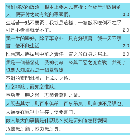
講到國家的政治，根本上要人民有權；至於管理政府的
人，便要付之於有能的專家們。
3.0
生活苦一點不要緊，我就是這樣，一頓飯不吃倒不在乎，
可是不看書就受不了。
2.0
我一生的嗜好。除了革命外，只有好讀書，我一天不讀
書，便不能生活。
2.0
惟願諸君將振興中華之責任，置之於自身之肩上。
2.0
我是一個基督徒，受神使命，來與罪惡之魔宣戰。我死了
也要人知道我是一個基督徒。
不斷的奮鬥就是走上成功之路。
行之非艱，而知之惟艱。
事功者一時之榮，志節者萬世之業。
人既盡其才，則百事俱舉；百事舉矣，則富強不足謀也。
人類要在競爭中生存，便要奮鬥。
做人最大的事情是什麼呢？就是要知道怎樣愛國。
危難無所顧，威力無所畏。