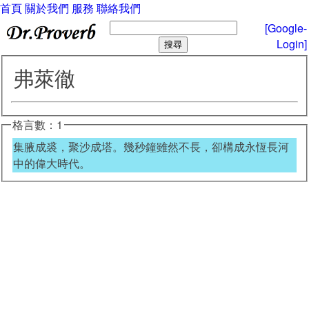
首頁
關於我們
服務
聯絡我們
[Google-
Login]
弗萊徹
格言數：1
集腋成裘，聚沙成塔。幾秒鐘雖然不長，卻構成永恆長河
中的偉大時代。