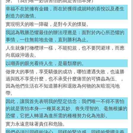
身。（我們唯一必須害怕的就是害怕本身）
幸福不在於擁有金錢，而在於獲得成就時的喜悅以及產生
創造力的激情。
實現明天的唯一障礙，是對今天的懷疑。
我認為戰勝恐懼最佳的辦法理應是：面對於內心所恐懼的
事情，一往無前地去做，直到勝利為止。
人生就像打橄欖球一樣，不能犯規，也不要閃避球，而應
向底線沖過去。
以嘲弄的眼光看待人生，是最頹靡的。
做偉大的事情，享受驕傲的成功，哪怕遭遇失敗，也遠勝
過與既不享受什麼，也不承受什麼痛苦的可憐蟲為伍、，
因為他們生活在不知道勝利和退敗為何物的灰暗混沌地
帶。
因此，讓我首先表明我的堅定信念：我們唯一不得不害怕
的就是害怕本身--一種莫名其妙、喪失理智的、毫無根據的
恐懼，它把人轉退為進所需的種種努力化為泡影。
實力永遠意味著責任和危險。
我們必須以同樣的決心，同樣的緊迫感，同樣的愛國主義