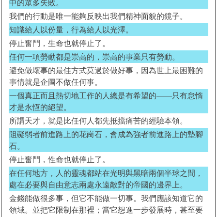
中的眾多失敗。
我們的行動是唯一能夠反映出我們精神面貌的鏡子。
知識給人以份量，行為給人以光澤。
停止奮鬥，生命也就停止了。
任何一項勞動都是崇高的，崇高的事業只有勞動。
避免做壞事的最佳方式莫過於做好事，因為世上最困難的
事情就是企圖不做任何事。
一個真正而且熱切地工作的人總是有希望的——只有怠惰
才是永恆的絕望。
所謂天才，就是比任何人都先抵擋痛苦的經驗本領。
阻礙弱者前進路上的花崗石，會成為強者前進路上的墊腳
石。
停止奮鬥，性命也就停止了。
在任何地方，人的靈魂都站在光明與黑暗兩個半球之間，
處在必要與自由意志兩處永遠敵對的帝國的邊界上。
金錢能做很多事，但它不能做一切事。我們應該知道它的
領域。並把它限制在那裡；當它想進一步發展時，甚至要